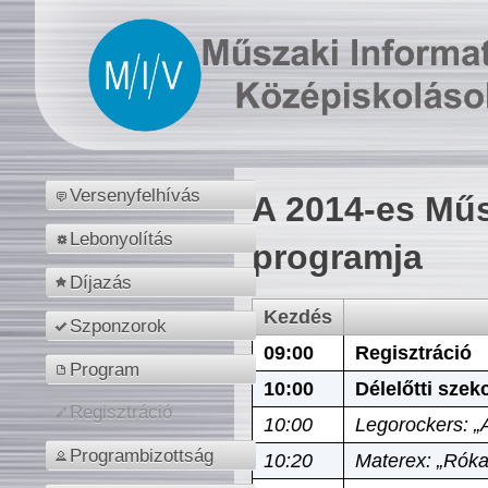
Versenyfelhívás
A 2014-es Műs
Lebonyolítás
programja
Díjazás
Kezdés
Szponzorok
09:00
Regisztráció
Program
10:00
Délelőtti szek
Regisztráció
10:00
Legorockers: „
Programbizottság
10:20
Materex: „Róka