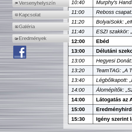
10:40
Murphy's Hands
Versenyhelyszín
11:00
Reboss csapat:
Kapcsolat
11:20
BolyaiSokk: „e
Galéria
11:40
ESZI szakkör: 
Eredmények
12:00
Ebéd
13:00
Délutáni szek
13:00
Hegyesi Donát:
13:20
TeamTAG: „A Tó
13:40
Légbőlkapott: 
14:00
Álomépítők: „Sz
14:00
Látogatás az A
15:00
Eredményhird
15:30
Igény szerint