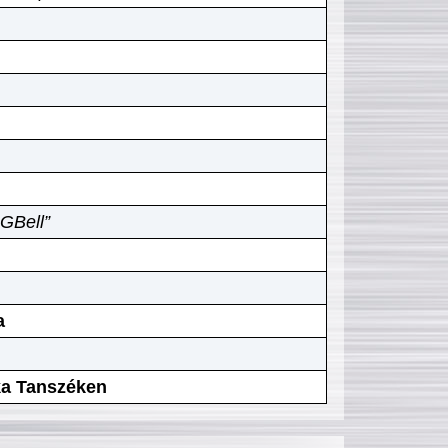
GBell”
a
ika Tanszéken