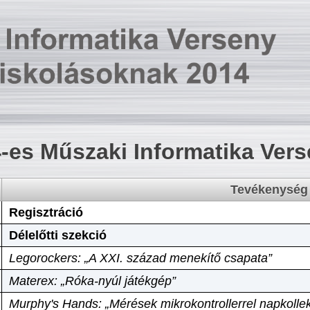
-es Műszaki Informatika Ver
Tevékenység
Regisztráció
Délelőtti szekció
Legorockers: „A XXI. század menekítő csapata”
Materex: „Róka-nyúl játékgép”
Murphy's Hands: „Mérések mikrokontrollerrel napkollek