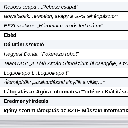
Reboss csapat: „Reboss csapat”
BolyaiSokk: „eMotion, avagy a GPS tehénpásztor”
ESZI szakkör: „Háromdimenziós led mátrix”
Ebéd
Délutáni szekció
Hegyesi Donát: ”Pókerező robot”
TeamTAG: „A Tóth Árpád Gimnázium új csengője, a tA
Légbőlkapott: „Légbőlkapott”
Álomépítők: „Szaktudással kinyílik a világ…”
Látogatás az Agóra Informatika Történeti Kiállításr
Eredményhirdetés
Igény szerint látogatás az SZTE Műszaki Informat