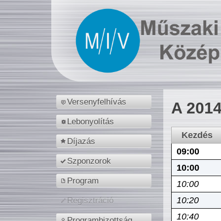
Versenyfelhívás
A 2014
Lebonyolítás
Kezdés
Díjazás
09:00
Szponzorok
10:00
Program
10:00
10:20
Regisztráció
10:40
Programbizottság