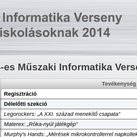
-es Műszaki Informatika Ver
Tevékenység
Regisztráció
Délelőtti szekció
Legorockers: „A XXI. század menekítő csapata”
Materex: „Róka-nyúl játékgép”
Murphy's Hands: „Mérések mikrokontrollerrel napkollek