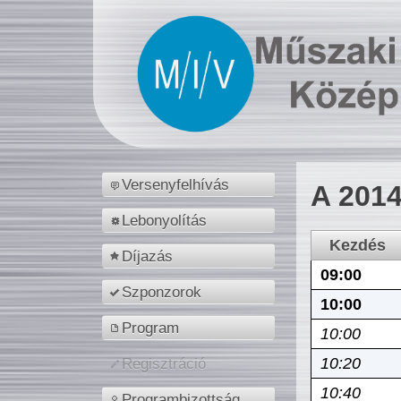
Versenyfelhívás
A 2014
Lebonyolítás
Kezdés
Díjazás
09:00
Szponzorok
10:00
Program
10:00
10:20
Regisztráció
10:40
Programbizottság