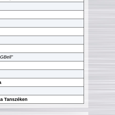
GBell”
a
ika Tanszéken