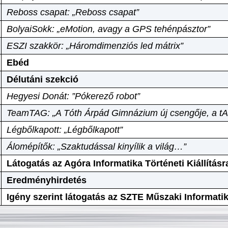
Reboss csapat: „Reboss csapat”
BolyaiSokk: „eMotion, avagy a GPS tehénpásztor”
ESZI szakkör: „Háromdimenziós led mátrix”
Ebéd
Délutáni szekció
Hegyesi Donát: ”Pókerező robot”
TeamTAG: „A Tóth Árpád Gimnázium új csengője, a tA
Légbőlkapott: „Légbőlkapott”
Álomépítők: „Szaktudással kinyílik a világ…”
Látogatás az Agóra Informatika Történeti Kiállításr
Eredményhirdetés
Igény szerint látogatás az SZTE Műszaki Informat