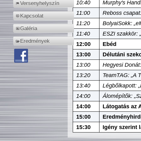
10:40
Murphy's Hands
Versenyhelyszín
11:00
Reboss csapat:
Kapcsolat
11:20
BolyaiSokk: „e
Galéria
11:40
ESZI szakkör: 
Eredmények
12:00
Ebéd
13:00
Délutáni szek
13:00
Hegyesi Donát:
13:20
TeamTAG: „A Tó
13:40
Légbőlkapott: 
14:00
Álomépítők: „Sz
14:00
Látogatás az A
15:00
Eredményhird
15:30
Igény szerint