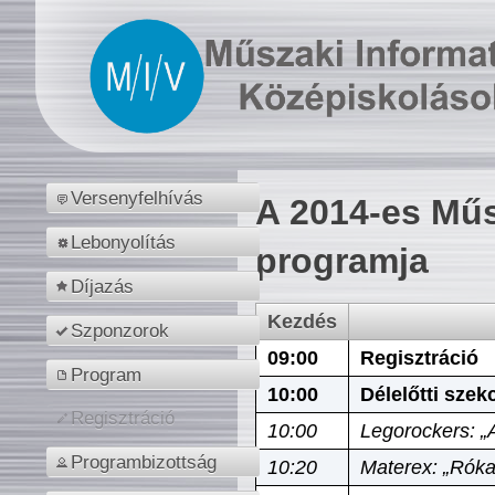
Versenyfelhívás
A 2014-es Műs
Lebonyolítás
programja
Díjazás
Kezdés
Szponzorok
09:00
Regisztráció
Program
10:00
Délelőtti szek
Regisztráció
10:00
Legorockers: „
Programbizottság
10:20
Materex: „Róka