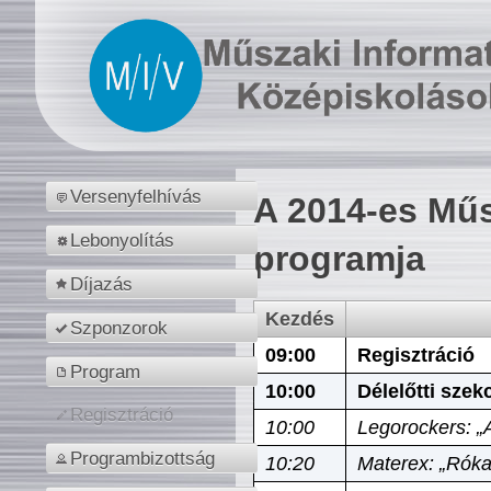
Versenyfelhívás
A 2014-es Műs
Lebonyolítás
programja
Díjazás
Kezdés
Szponzorok
09:00
Regisztráció
Program
10:00
Délelőtti szek
Regisztráció
10:00
Legorockers: „
Programbizottság
10:20
Materex: „Róka