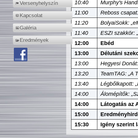
10:40
Murphy's Hands
Versenyhelyszín
11:00
Reboss csapat:
Kapcsolat
11:20
BolyaiSokk: „e
Galéria
11:40
ESZI szakkör: 
Eredmények
12:00
Ebéd
13:00
Délutáni szek
13:00
Hegyesi Donát:
13:20
TeamTAG: „A Tó
13:40
Légbőlkapott: 
14:00
Álomépítők: „Sz
14:00
Látogatás az A
15:00
Eredményhird
15:30
Igény szerint