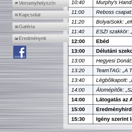
10:40
Murphy's Hands
Versenyhelyszín
11:00
Reboss csapat:
Kapcsolat
11:20
BolyaiSokk: „e
Galéria
11:40
ESZI szakkör: 
Eredmények
12:00
Ebéd
13:00
Délutáni szek
13:00
Hegyesi Donát:
13:20
TeamTAG: „A Tó
13:40
Légbőlkapott: 
14:00
Álomépítők: „Sz
14:00
Látogatás az A
15:00
Eredményhird
15:30
Igény szerint