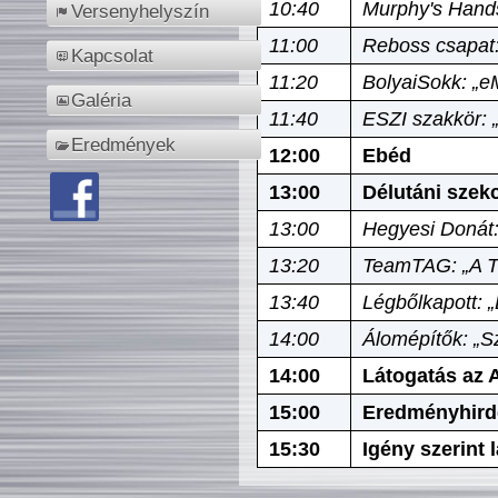
10:40
Murphy's Hands
Versenyhelyszín
11:00
Reboss csapat:
Kapcsolat
11:20
BolyaiSokk: „e
Galéria
11:40
ESZI szakkör: 
Eredmények
12:00
Ebéd
13:00
Délutáni szek
13:00
Hegyesi Donát:
13:20
TeamTAG: „A Tó
13:40
Légbőlkapott: 
14:00
Álomépítők: „Sz
14:00
Látogatás az A
15:00
Eredményhird
15:30
Igény szerint