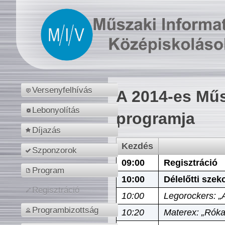
Versenyfelhívás
A 2014-es Műs
Lebonyolítás
programja
Díjazás
Kezdés
Szponzorok
09:00
Regisztráció
Program
10:00
Délelőtti szek
Regisztráció
10:00
Legorockers: „
Programbizottság
10:20
Materex: „Róka