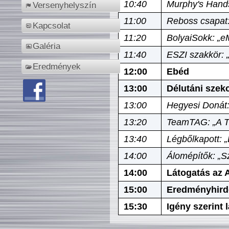
10:40
Murphy's Hands
Versenyhelyszín
11:00
Reboss csapat:
Kapcsolat
11:20
BolyaiSokk: „e
Galéria
11:40
ESZI szakkör: 
Eredmények
12:00
Ebéd
13:00
Délutáni szek
13:00
Hegyesi Donát:
13:20
TeamTAG: „A Tó
13:40
Légbőlkapott: 
14:00
Álomépítők: „Sz
14:00
Látogatás az A
15:00
Eredményhird
15:30
Igény szerint