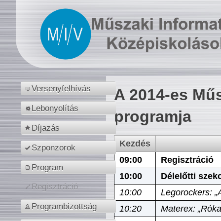
Versenyfelhívás
A 2014-es Műs
Lebonyolítás
programja
Díjazás
Kezdés
Szponzorok
09:00
Regisztráció
Program
10:00
Délelőtti szek
Regisztráció
10:00
Legorockers: „
Programbizottság
10:20
Materex: „Róka