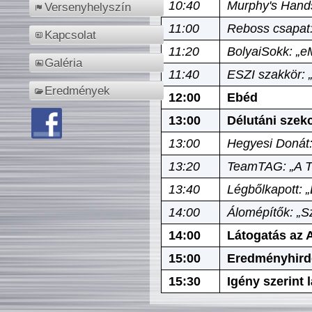
10:40
Murphy's Hands
Versenyhelyszín
11:00
Reboss csapat:
Kapcsolat
11:20
BolyaiSokk: „e
Galéria
11:40
ESZI szakkör: 
Eredmények
12:00
Ebéd
13:00
Délutáni szek
13:00
Hegyesi Donát:
13:20
TeamTAG: „A Tó
13:40
Légbőlkapott: 
14:00
Álomépítők: „Sz
14:00
Látogatás az A
15:00
Eredményhird
15:30
Igény szerint