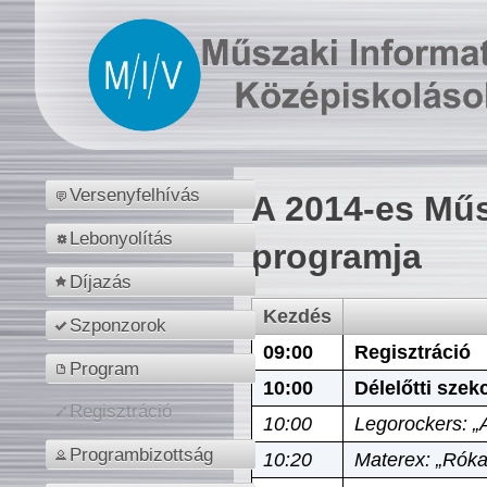
Versenyfelhívás
A 2014-es Műs
Lebonyolítás
programja
Díjazás
Kezdés
Szponzorok
09:00
Regisztráció
Program
10:00
Délelőtti szek
Regisztráció
10:00
Legorockers: „
Programbizottság
10:20
Materex: „Róka