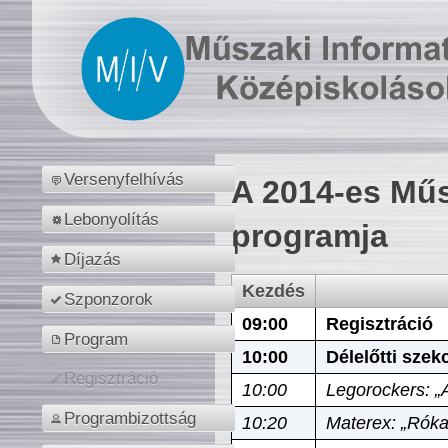
Versenyfelhívás
A 2014-es Műs
Lebonyolítás
programja
Díjazás
Kezdés
Szponzorok
09:00
Regisztráció
Program
10:00
Délelőtti szek
Regisztráció
10:00
Legorockers: „
Programbizottság
10:20
Materex: „Róka