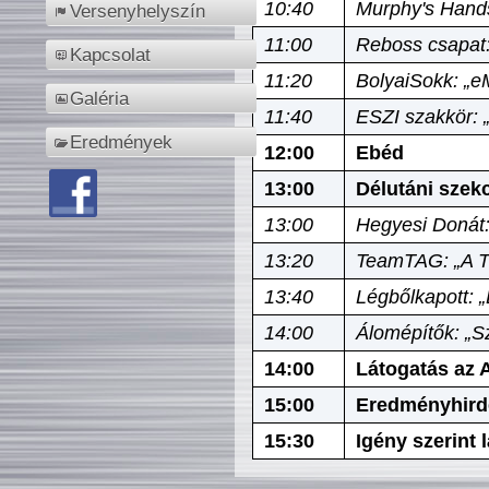
10:40
Murphy's Hands
Versenyhelyszín
11:00
Reboss csapat:
Kapcsolat
11:20
BolyaiSokk: „e
Galéria
11:40
ESZI szakkör: 
Eredmények
12:00
Ebéd
13:00
Délutáni szek
13:00
Hegyesi Donát:
13:20
TeamTAG: „A Tó
13:40
Légbőlkapott: 
14:00
Álomépítők: „Sz
14:00
Látogatás az A
15:00
Eredményhird
15:30
Igény szerint