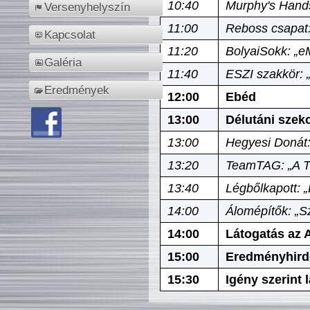
10:40
Murphy's Hands
Versenyhelyszín
11:00
Reboss csapat:
Kapcsolat
11:20
BolyaiSokk: „e
Galéria
11:40
ESZI szakkör: 
Eredmények
12:00
Ebéd
13:00
Délutáni szek
13:00
Hegyesi Donát:
13:20
TeamTAG: „A Tó
13:40
Légbőlkapott: 
14:00
Álomépítők: „Sz
14:00
Látogatás az A
15:00
Eredményhird
15:30
Igény szerint