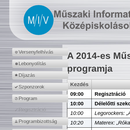
Versenyfelhívás
A 2014-es Műs
Lebonyolítás
programja
Díjazás
Kezdés
Szponzorok
09:00
Regisztráció
Program
10:00
Délelőtti szek
Regisztráció
10:00
Legorockers: „
Programbizottság
10:20
Materex: „Róka