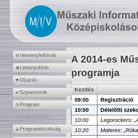
Versenyfelhívás
A 2014-es Műs
Lebonyolítás
programja
Díjazás
Kezdés
Szponzorok
09:00
Regisztráció
Program
10:00
Délelőtti szek
Regisztráció
10:00
Legorockers: „
Programbizottság
10:20
Materex: „Róka