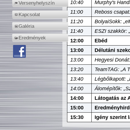
10:40
Murphy's Hands
Versenyhelyszín
11:00
Reboss csapat:
Kapcsolat
11:20
BolyaiSokk: „e
Galéria
11:40
ESZI szakkör: 
Eredmények
12:00
Ebéd
13:00
Délutáni szek
13:00
Hegyesi Donát:
13:20
TeamTAG: „A Tó
13:40
Légbőlkapott: 
14:00
Álomépítők: „Sz
14:00
Látogatás az A
15:00
Eredményhird
15:30
Igény szerint