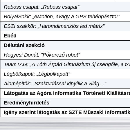
Reboss csapat: „Reboss csapat”
BolyaiSokk: „eMotion, avagy a GPS tehénpásztor”
ESZI szakkör: „Háromdimenziós led mátrix”
Ebéd
Délutáni szekció
Hegyesi Donát: ”Pókerező robot”
TeamTAG: „A Tóth Árpád Gimnázium új csengője, a tA
Légbőlkapott: „Légbőlkapott”
Álomépítők: „Szaktudással kinyílik a világ…”
Látogatás az Agóra Informatika Történeti Kiállításr
Eredményhirdetés
Igény szerint látogatás az SZTE Műszaki Informat