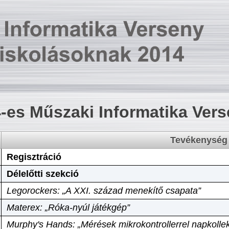
-es Műszaki Informatika Ver
Tevékenység
Regisztráció
Délelőtti szekció
Legorockers: „A XXI. század menekítő csapata”
Materex: „Róka-nyúl játékgép”
Murphy's Hands: „Mérések mikrokontrollerrel napkollek