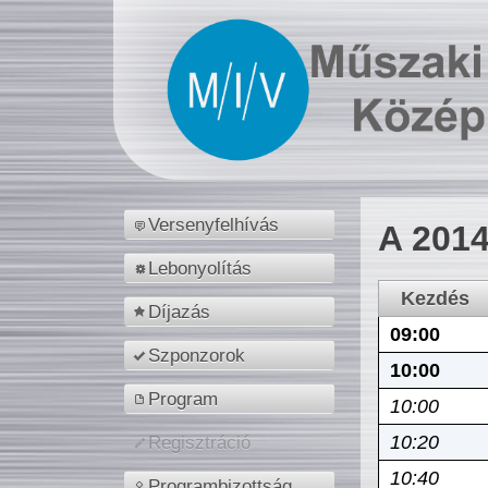
Versenyfelhívás
A 2014
Lebonyolítás
Kezdés
Díjazás
09:00
Szponzorok
10:00
Program
10:00
10:20
Regisztráció
10:40
Programbizottság