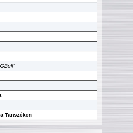
GBell”
a
ika Tanszéken