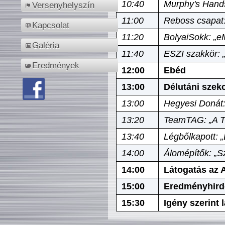
10:40
Murphy's Hands
Versenyhelyszín
11:00
Reboss csapat:
Kapcsolat
11:20
BolyaiSokk: „e
Galéria
11:40
ESZI szakkör: 
Eredmények
12:00
Ebéd
13:00
Délutáni szek
13:00
Hegyesi Donát:
13:20
TeamTAG: „A Tó
13:40
Légbőlkapott: 
14:00
Álomépítők: „Sz
14:00
Látogatás az A
15:00
Eredményhird
15:30
Igény szerint