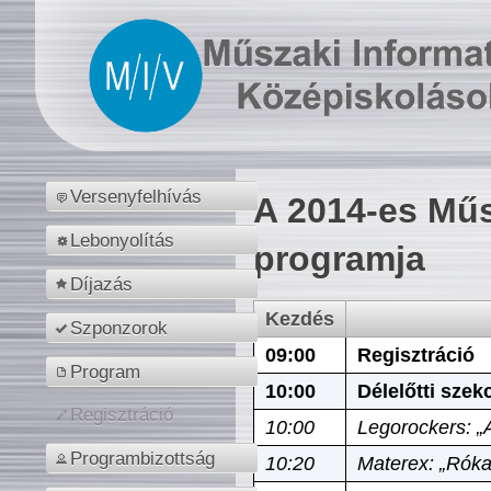
Versenyfelhívás
A 2014-es Műs
Lebonyolítás
programja
Díjazás
Kezdés
Szponzorok
09:00
Regisztráció
Program
10:00
Délelőtti szek
Regisztráció
10:00
Legorockers: „
Programbizottság
10:20
Materex: „Róka