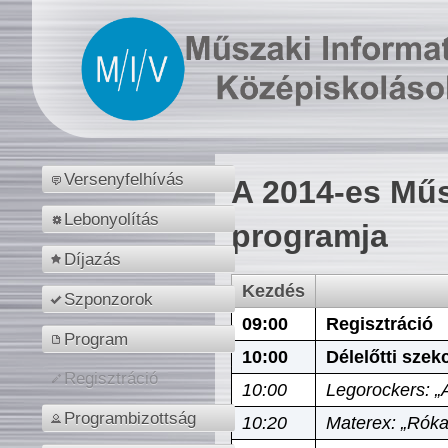
Versenyfelhívás
A 2014-es Műs
Lebonyolítás
programja
Díjazás
Kezdés
Szponzorok
09:00
Regisztráció
Program
10:00
Délelőtti szek
Regisztráció
10:00
Legorockers: „
Programbizottság
10:20
Materex: „Róka