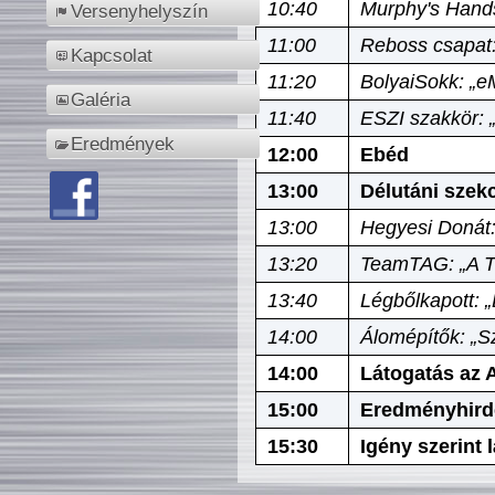
10:40
Murphy's Hands
Versenyhelyszín
11:00
Reboss csapat:
Kapcsolat
11:20
BolyaiSokk: „e
Galéria
11:40
ESZI szakkör: 
Eredmények
12:00
Ebéd
13:00
Délutáni szek
13:00
Hegyesi Donát:
13:20
TeamTAG: „A Tó
13:40
Légbőlkapott: 
14:00
Álomépítők: „Sz
14:00
Látogatás az A
15:00
Eredményhird
15:30
Igény szerint