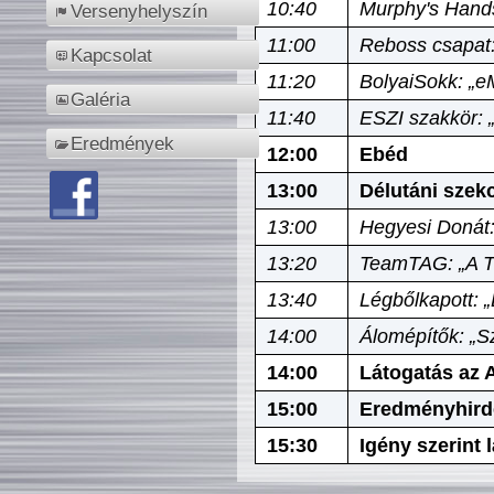
10:40
Murphy's Hands
Versenyhelyszín
11:00
Reboss csapat:
Kapcsolat
11:20
BolyaiSokk: „e
Galéria
11:40
ESZI szakkör: 
Eredmények
12:00
Ebéd
13:00
Délutáni szek
13:00
Hegyesi Donát:
13:20
TeamTAG: „A Tó
13:40
Légbőlkapott: 
14:00
Álomépítők: „Sz
14:00
Látogatás az A
15:00
Eredményhird
15:30
Igény szerint