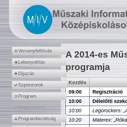
Versenyfelhívás
A 2014-es Műs
Lebonyolítás
programja
Díjazás
Kezdés
Szponzorok
09:00
Regisztráció
Program
10:00
Délelőtti szek
Regisztráció
10:00
Legorockers: „
Programbizottság
10:20
Materex: „Róka