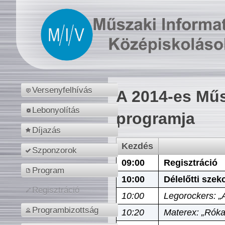
Versenyfelhívás
A 2014-es Műs
Lebonyolítás
programja
Díjazás
Kezdés
Szponzorok
09:00
Regisztráció
Program
10:00
Délelőtti szek
Regisztráció
10:00
Legorockers: „
Programbizottság
10:20
Materex: „Róka