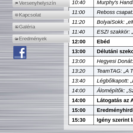
10:40
Murphy's Hands
Versenyhelyszín
11:00
Reboss csapat:
Kapcsolat
11:20
BolyaiSokk: „e
Galéria
11:40
ESZI szakkör: 
Eredmények
12:00
Ebéd
13:00
Délutáni szek
13:00
Hegyesi Donát:
13:20
TeamTAG: „A Tó
13:40
Légbőlkapott: 
14:00
Álomépítők: „Sz
14:00
Látogatás az A
15:00
Eredményhird
15:30
Igény szerint