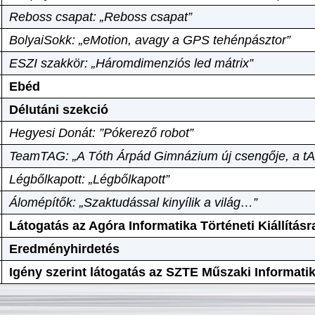
Reboss csapat: „Reboss csapat”
BolyaiSokk: „eMotion, avagy a GPS tehénpásztor”
ESZI szakkör: „Háromdimenziós led mátrix”
Ebéd
Délutáni szekció
Hegyesi Donát: ”Pókerező robot”
TeamTAG: „A Tóth Árpád Gimnázium új csengője, a tA
Légbőlkapott: „Légbőlkapott”
Álomépítők: „Szaktudással kinyílik a világ…”
Látogatás az Agóra Informatika Történeti Kiállításr
Eredményhirdetés
Igény szerint látogatás az SZTE Műszaki Informat