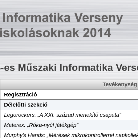
-es Műszaki Informatika Ver
Tevékenység
Regisztráció
Délelőtti szekció
Legorockers: „A XXI. század menekítő csapata”
Materex: „Róka-nyúl játékgép”
Murphy's Hands: „Mérések mikrokontrollerrel napkollek