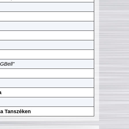
GBell”
a
ika Tanszéken