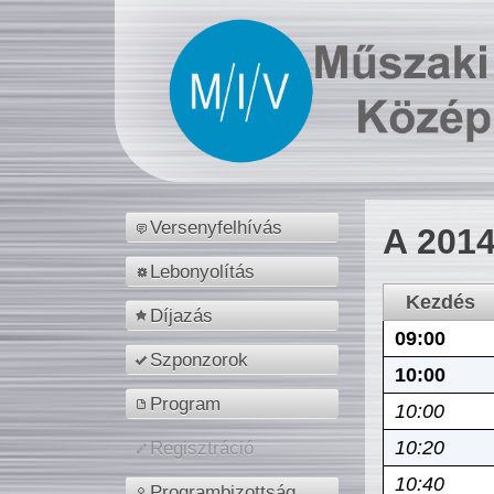
Versenyfelhívás
A 2014
Lebonyolítás
Kezdés
Díjazás
09:00
Szponzorok
10:00
Program
10:00
10:20
Regisztráció
10:40
Programbizottság