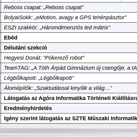
Reboss csapat: „Reboss csapat”
BolyaiSokk: „eMotion, avagy a GPS tehénpásztor”
ESZI szakkör: „Háromdimenziós led mátrix”
Ebéd
Délutáni szekció
Hegyesi Donát: ”Pókerező robot”
TeamTAG: „A Tóth Árpád Gimnázium új csengője, a tA
Légbőlkapott: „Légbőlkapott”
Álomépítők: „Szaktudással kinyílik a világ…”
Látogatás az Agóra Informatika Történeti Kiállításr
Eredményhirdetés
Igény szerint látogatás az SZTE Műszaki Informat