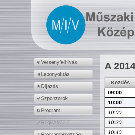
Versenyfelhívás
A 2014
Lebonyolítás
Kezdés
Díjazás
09:00
Szponzorok
10:00
Program
10:00
10:20
Regisztráció
10:40
Programbizottság