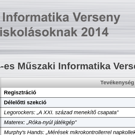
-es Műszaki Informatika Ver
Tevékenység
Regisztráció
Délelőtti szekció
Legorockers: „A XXI. század menekítő csapata”
Materex: „Róka-nyúl játékgép”
Murphy's Hands: „Mérések mikrokontrollerrel napkollek