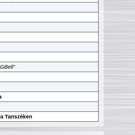
GBell”
a
ika Tanszéken