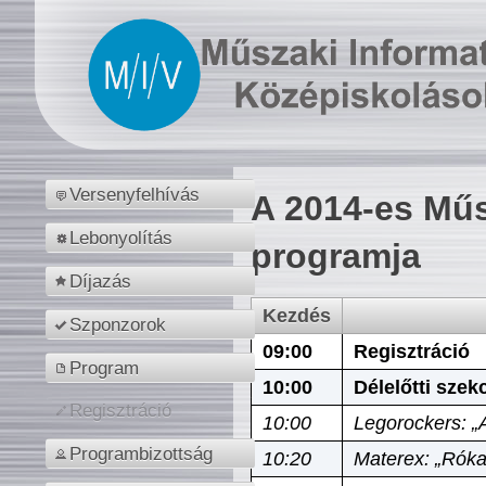
Versenyfelhívás
A 2014-es Műs
Lebonyolítás
programja
Díjazás
Kezdés
Szponzorok
09:00
Regisztráció
Program
10:00
Délelőtti szek
Regisztráció
10:00
Legorockers: „
Programbizottság
10:20
Materex: „Róka