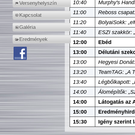
10:40
Murphy's Hands
Versenyhelyszín
11:00
Reboss csapat:
Kapcsolat
11:20
BolyaiSokk: „e
Galéria
11:40
ESZI szakkör: 
Eredmények
12:00
Ebéd
13:00
Délutáni szek
13:00
Hegyesi Donát:
13:20
TeamTAG: „A Tó
13:40
Légbőlkapott: 
14:00
Álomépítők: „Sz
14:00
Látogatás az A
15:00
Eredményhird
15:30
Igény szerint