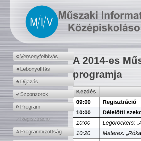
Versenyfelhívás
A 2014-es Műs
Lebonyolítás
programja
Díjazás
Kezdés
Szponzorok
09:00
Regisztráció
Program
10:00
Délelőtti szek
Regisztráció
10:00
Legorockers: „
Programbizottság
10:20
Materex: „Róka