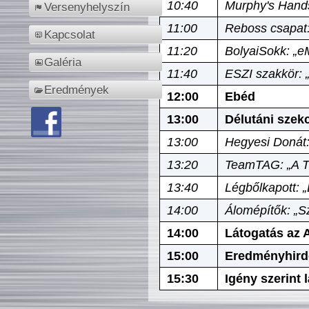
10:40
Murphy's Hands
Versenyhelyszín
11:00
Reboss csapat:
Kapcsolat
11:20
BolyaiSokk: „e
Galéria
11:40
ESZI szakkör: 
Eredmények
12:00
Ebéd
13:00
Délutáni szek
13:00
Hegyesi Donát:
13:20
TeamTAG: „A Tó
13:40
Légbőlkapott: 
14:00
Álomépítők: „Sz
14:00
Látogatás az A
15:00
Eredményhird
15:30
Igény szerint