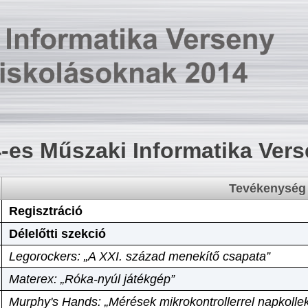
-es Műszaki Informatika Ver
Tevékenység
Regisztráció
Délelőtti szekció
Legorockers: „A XXI. század menekítő csapata”
Materex: „Róka-nyúl játékgép”
Murphy's Hands: „Mérések mikrokontrollerrel napkollek