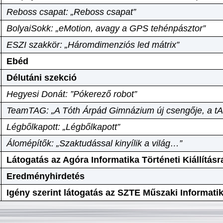
Reboss csapat: „Reboss csapat”
BolyaiSokk: „eMotion, avagy a GPS tehénpásztor”
ESZI szakkör: „Háromdimenziós led mátrix”
Ebéd
Délutáni szekció
Hegyesi Donát: ”Pókerező robot”
TeamTAG: „A Tóth Árpád Gimnázium új csengője, a tA
Légbőlkapott: „Légbőlkapott”
Álomépítők: „Szaktudással kinyílik a világ…”
Látogatás az Agóra Informatika Történeti Kiállításr
Eredményhirdetés
Igény szerint látogatás az SZTE Műszaki Informat