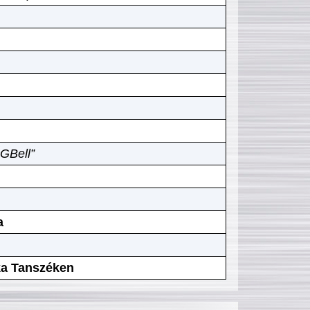
GBell”
a
ika Tanszéken