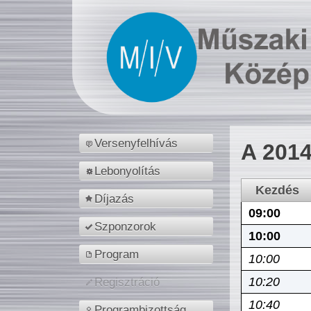
Versenyfelhívás
A 2014
Lebonyolítás
Kezdés
Díjazás
09:00
Szponzorok
10:00
Program
10:00
10:20
Regisztráció
10:40
Programbizottság