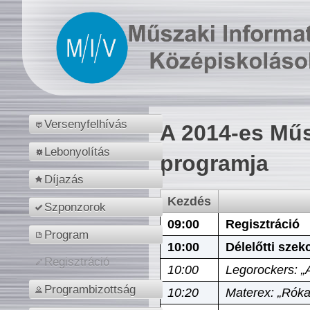
Versenyfelhívás
A 2014-es Műs
Lebonyolítás
programja
Díjazás
Kezdés
Szponzorok
09:00
Regisztráció
Program
10:00
Délelőtti szek
Regisztráció
10:00
Legorockers: „
Programbizottság
10:20
Materex: „Róka