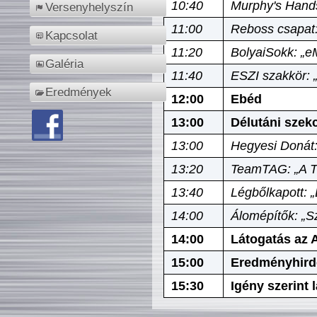
10:40
Murphy's Hands
Versenyhelyszín
11:00
Reboss csapat:
Kapcsolat
11:20
BolyaiSokk: „e
Galéria
11:40
ESZI szakkör: 
Eredmények
12:00
Ebéd
13:00
Délutáni szek
13:00
Hegyesi Donát:
13:20
TeamTAG: „A Tó
13:40
Légbőlkapott: 
14:00
Álomépítők: „Sz
14:00
Látogatás az A
15:00
Eredményhird
15:30
Igény szerint