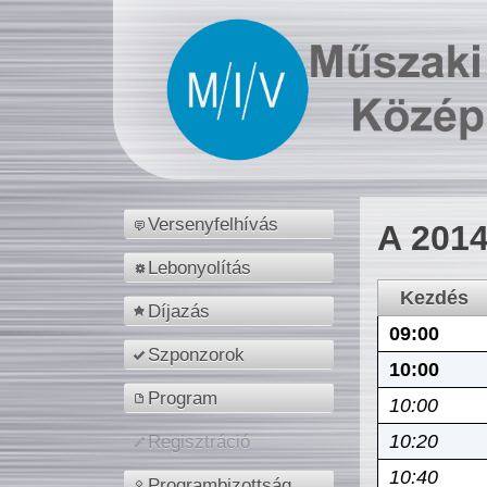
Versenyfelhívás
A 2014
Lebonyolítás
Kezdés
Díjazás
09:00
Szponzorok
10:00
Program
10:00
10:20
Regisztráció
10:40
Programbizottság