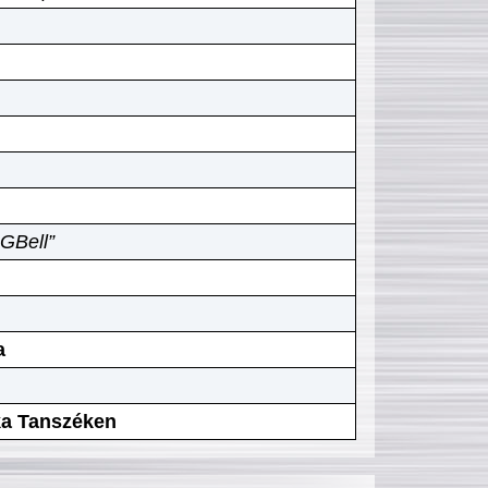
GBell”
a
ika Tanszéken