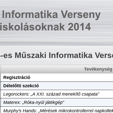
-es Műszaki Informatika Ver
Tevékenység
Regisztráció
Délelőtti szekció
Legorockers: „A XXI. század menekítő csapata”
Materex: „Róka-nyúl játékgép”
Murphy's Hands: „Mérések mikrokontrollerrel napkollek