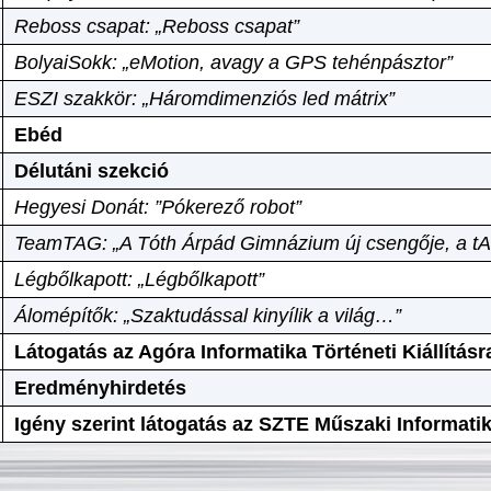
Reboss csapat: „Reboss csapat”
BolyaiSokk: „eMotion, avagy a GPS tehénpásztor”
ESZI szakkör: „Háromdimenziós led mátrix”
Ebéd
Délutáni szekció
Hegyesi Donát: ”Pókerező robot”
TeamTAG: „A Tóth Árpád Gimnázium új csengője, a tA
Légbőlkapott: „Légbőlkapott”
Álomépítők: „Szaktudással kinyílik a világ…”
Látogatás az Agóra Informatika Történeti Kiállításr
Eredményhirdetés
Igény szerint látogatás az SZTE Műszaki Informat