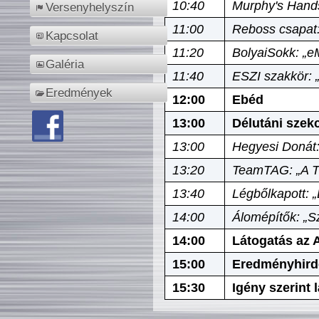
10:40
Murphy's Hands
Versenyhelyszín
11:00
Reboss csapat:
Kapcsolat
11:20
BolyaiSokk: „e
Galéria
11:40
ESZI szakkör: 
Eredmények
12:00
Ebéd
13:00
Délutáni szek
13:00
Hegyesi Donát:
13:20
TeamTAG: „A Tó
13:40
Légbőlkapott: 
14:00
Álomépítők: „Sz
14:00
Látogatás az A
15:00
Eredményhird
15:30
Igény szerint