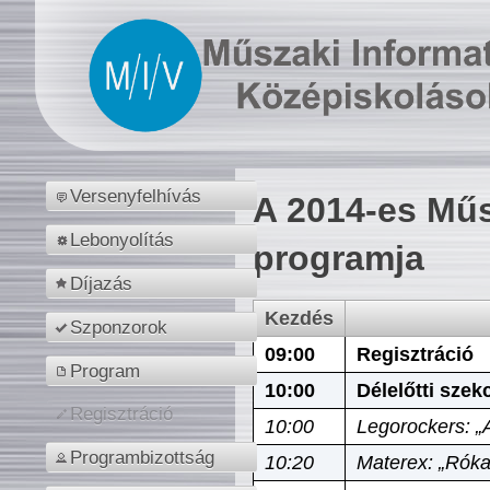
Versenyfelhívás
A 2014-es Műs
Lebonyolítás
programja
Díjazás
Kezdés
Szponzorok
09:00
Regisztráció
Program
10:00
Délelőtti szek
Regisztráció
10:00
Legorockers: „
Programbizottság
10:20
Materex: „Róka