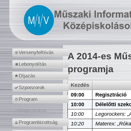
Versenyfelhívás
A 2014-es Műs
Lebonyolítás
programja
Díjazás
Kezdés
Szponzorok
09:00
Regisztráció
Program
10:00
Délelőtti szek
Regisztráció
10:00
Legorockers: „
Programbizottság
10:20
Materex: „Róka