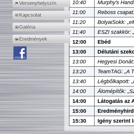
10:40
Murphy's Hands
Versenyhelyszín
11:00
Reboss csapat:
Kapcsolat
11:20
BolyaiSokk: „e
Galéria
11:40
ESZI szakkör: 
Eredmények
12:00
Ebéd
13:00
Délutáni szek
13:00
Hegyesi Donát:
13:20
TeamTAG: „A Tó
13:40
Légbőlkapott: 
14:00
Álomépítők: „Sz
14:00
Látogatás az A
15:00
Eredményhird
15:30
Igény szerint