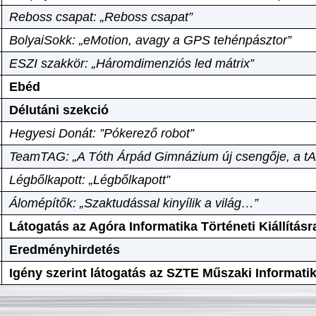
Reboss csapat: „Reboss csapat”
BolyaiSokk: „eMotion, avagy a GPS tehénpásztor”
ESZI szakkör: „Háromdimenziós led mátrix”
Ebéd
Délutáni szekció
Hegyesi Donát: ”Pókerező robot”
TeamTAG: „A Tóth Árpád Gimnázium új csengője, a tA
Légbőlkapott: „Légbőlkapott”
Álomépítők: „Szaktudással kinyílik a világ…”
Látogatás az Agóra Informatika Történeti Kiállításr
Eredményhirdetés
Igény szerint látogatás az SZTE Műszaki Informat