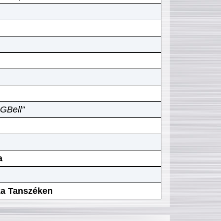
GBell”
a
ika Tanszéken