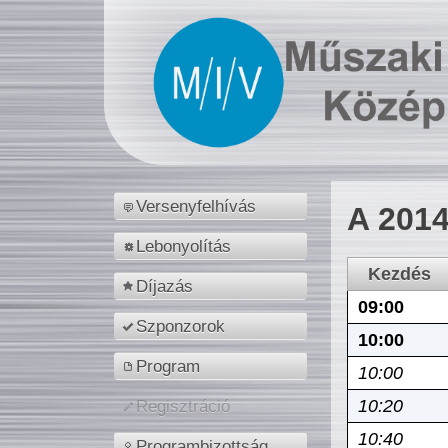
Versenyfelhívás
A 2014
Lebonyolítás
Kezdés
Díjazás
09:00
Szponzorok
10:00
Program
10:00
10:20
Regisztráció
10:40
Programbizottság