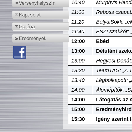
10:40
Murphy's Hands
Versenyhelyszín
11:00
Reboss csapat:
Kapcsolat
11:20
BolyaiSokk: „e
Galéria
11:40
ESZI szakkör: 
Eredmények
12:00
Ebéd
13:00
Délutáni szek
13:00
Hegyesi Donát:
13:20
TeamTAG: „A Tó
13:40
Légbőlkapott: 
14:00
Álomépítők: „Sz
14:00
Látogatás az A
15:00
Eredményhird
15:30
Igény szerint