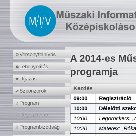
Versenyfelhívás
A 2014-es Műs
Lebonyolítás
programja
Díjazás
Kezdés
Szponzorok
09:00
Regisztráció
Program
10:00
Délelőtti szek
Regisztráció
10:00
Legorockers: „
Programbizottság
10:20
Materex: „Róka