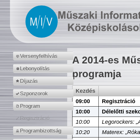
Versenyfelhívás
A 2014-es Műs
Lebonyolítás
programja
Díjazás
Kezdés
Szponzorok
09:00
Regisztráció
Program
10:00
Délelőtti szek
Regisztráció
10:00
Legorockers: „
Programbizottság
10:20
Materex: „Róka