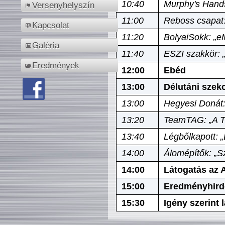
10:40
Murphy's Hands
Versenyhelyszín
11:00
Reboss csapat:
Kapcsolat
11:20
BolyaiSokk: „e
Galéria
11:40
ESZI szakkör: 
Eredmények
12:00
Ebéd
13:00
Délutáni szek
13:00
Hegyesi Donát:
13:20
TeamTAG: „A Tó
13:40
Légbőlkapott: 
14:00
Álomépítők: „Sz
14:00
Látogatás az A
15:00
Eredményhird
15:30
Igény szerint