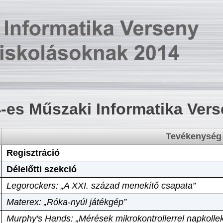
-es Műszaki Informatika Ver
Tevékenység
Regisztráció
Délelőtti szekció
Legorockers: „A XXI. század menekítő csapata”
Materex: „Róka-nyúl játékgép”
Murphy's Hands: „Mérések mikrokontrollerrel napkollek