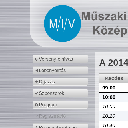
Versenyfelhívás
A 2014
Lebonyolítás
Kezdés
Díjazás
09:00
Szponzorok
10:00
Program
10:00
10:20
Regisztráció
10:40
Programbizottság