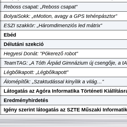
Reboss csapat: „Reboss csapat”
BolyaiSokk: „eMotion, avagy a GPS tehénpásztor”
ESZI szakkör: „Háromdimenziós led mátrix”
Ebéd
Délutáni szekció
Hegyesi Donát: ”Pókerező robot”
TeamTAG: „A Tóth Árpád Gimnázium új csengője, a tA
Légbőlkapott: „Légbőlkapott”
Álomépítők: „Szaktudással kinyílik a világ…”
Látogatás az Agóra Informatika Történeti Kiállításr
Eredményhirdetés
Igény szerint látogatás az SZTE Műszaki Informat