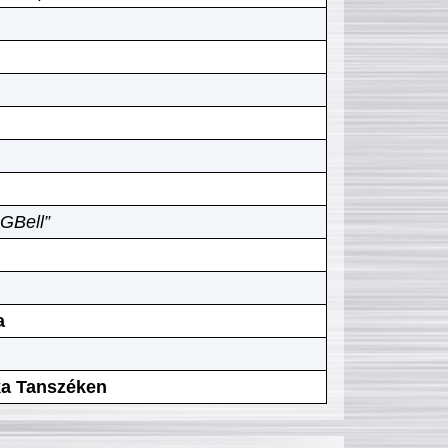
GBell”
a
ika Tanszéken