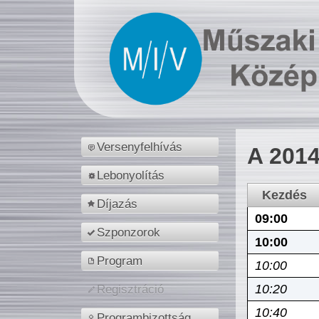
Versenyfelhívás
A 2014
Lebonyolítás
Kezdés
Díjazás
09:00
Szponzorok
10:00
Program
10:00
10:20
Regisztráció
10:40
Programbizottság