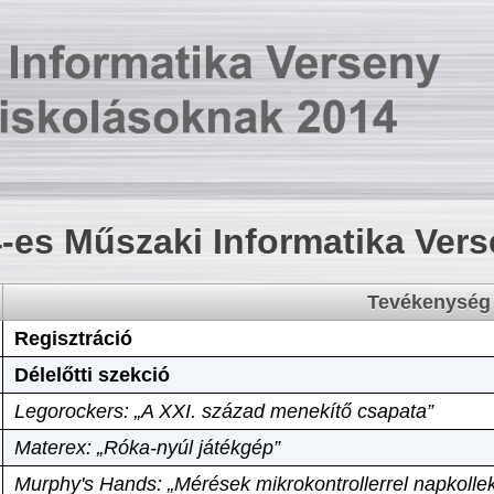
-es Műszaki Informatika Ver
Tevékenység
Regisztráció
Délelőtti szekció
Legorockers: „A XXI. század menekítő csapata”
Materex: „Róka-nyúl játékgép”
Murphy's Hands: „Mérések mikrokontrollerrel napkollek