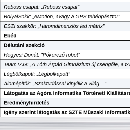
Reboss csapat: „Reboss csapat”
BolyaiSokk: „eMotion, avagy a GPS tehénpásztor”
ESZI szakkör: „Háromdimenziós led mátrix”
Ebéd
Délutáni szekció
Hegyesi Donát: ”Pókerező robot”
TeamTAG: „A Tóth Árpád Gimnázium új csengője, a tA
Légbőlkapott: „Légbőlkapott”
Álomépítők: „Szaktudással kinyílik a világ…”
Látogatás az Agóra Informatika Történeti Kiállításr
Eredményhirdetés
Igény szerint látogatás az SZTE Műszaki Informat