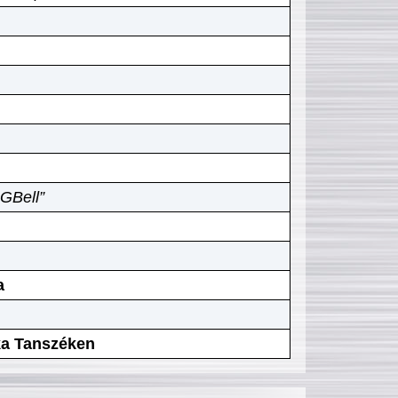
GBell”
a
ika Tanszéken