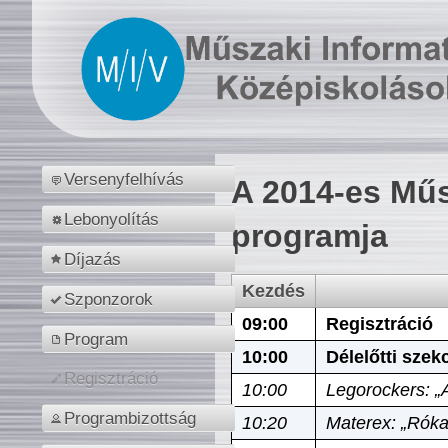
Versenyfelhívás
A 2014-es Műs
Lebonyolítás
programja
Díjazás
Kezdés
Szponzorok
09:00
Regisztráció
Program
10:00
Délelőtti szek
Regisztráció
10:00
Legorockers: „
Programbizottság
10:20
Materex: „Róka