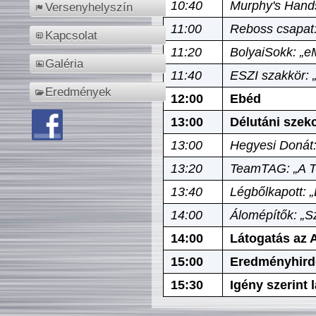
10:40
Murphy's Hands
Versenyhelyszín
11:00
Reboss csapat:
Kapcsolat
11:20
BolyaiSokk: „e
Galéria
11:40
ESZI szakkör: 
Eredmények
12:00
Ebéd
13:00
Délutáni szek
13:00
Hegyesi Donát:
13:20
TeamTAG: „A Tó
13:40
Légbőlkapott: 
14:00
Álomépítők: „Sz
14:00
Látogatás az A
15:00
Eredményhird
15:30
Igény szerint