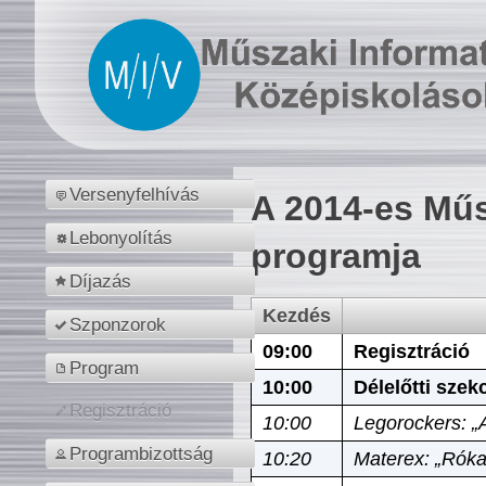
Versenyfelhívás
A 2014-es Műs
Lebonyolítás
programja
Díjazás
Kezdés
Szponzorok
09:00
Regisztráció
Program
10:00
Délelőtti szek
Regisztráció
10:00
Legorockers: „
Programbizottság
10:20
Materex: „Róka