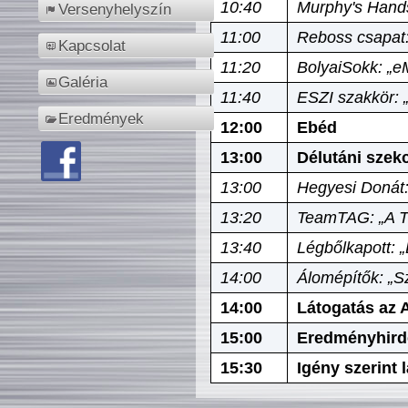
10:40
Murphy's Hands
Versenyhelyszín
11:00
Reboss csapat:
Kapcsolat
11:20
BolyaiSokk: „e
Galéria
11:40
ESZI szakkör: 
Eredmények
12:00
Ebéd
13:00
Délutáni szek
13:00
Hegyesi Donát:
13:20
TeamTAG: „A Tó
13:40
Légbőlkapott: 
14:00
Álomépítők: „Sz
14:00
Látogatás az A
15:00
Eredményhird
15:30
Igény szerint