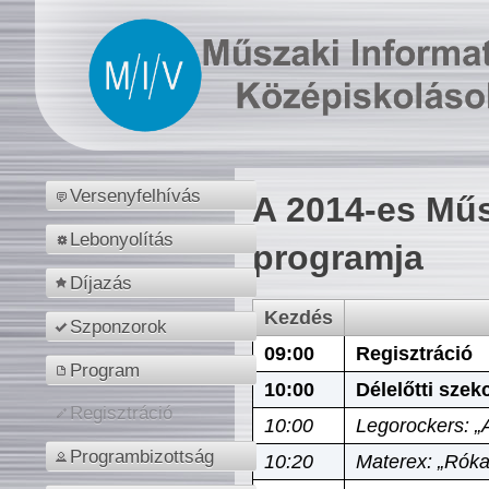
Versenyfelhívás
A 2014-es Műs
Lebonyolítás
programja
Díjazás
Kezdés
Szponzorok
09:00
Regisztráció
Program
10:00
Délelőtti szek
Regisztráció
10:00
Legorockers: „
Programbizottság
10:20
Materex: „Róka