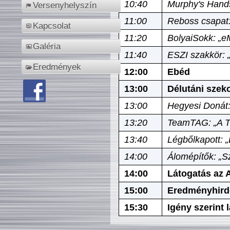
10:40
Murphy's Hands
Versenyhelyszín
11:00
Reboss csapat:
Kapcsolat
11:20
BolyaiSokk: „e
Galéria
11:40
ESZI szakkör: 
Eredmények
12:00
Ebéd
13:00
Délutáni szek
13:00
Hegyesi Donát:
13:20
TeamTAG: „A Tó
13:40
Légbőlkapott: 
14:00
Álomépítők: „Sz
14:00
Látogatás az A
15:00
Eredményhird
15:30
Igény szerint