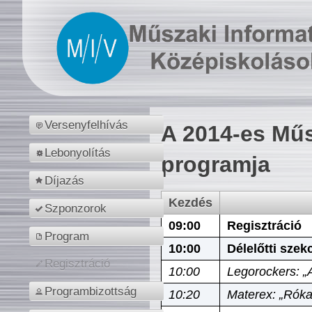
Versenyfelhívás
A 2014-es Műs
Lebonyolítás
programja
Díjazás
Kezdés
Szponzorok
09:00
Regisztráció
Program
10:00
Délelőtti szek
Regisztráció
10:00
Legorockers: „
Programbizottság
10:20
Materex: „Róka