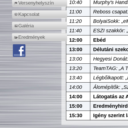
10:40
Murphy's Hands
Versenyhelyszín
11:00
Reboss csapat:
Kapcsolat
11:20
BolyaiSokk: „e
Galéria
11:40
ESZI szakkör: 
Eredmények
12:00
Ebéd
13:00
Délutáni szek
13:00
Hegyesi Donát:
13:20
TeamTAG: „A Tó
13:40
Légbőlkapott: 
14:00
Álomépítők: „Sz
14:00
Látogatás az A
15:00
Eredményhird
15:30
Igény szerint