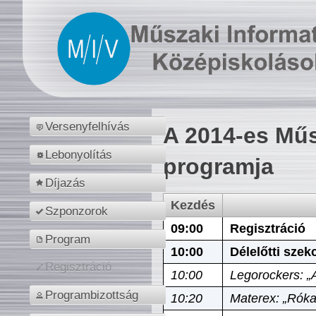
Versenyfelhívás
A 2014-es Műs
Lebonyolítás
programja
Díjazás
Kezdés
Szponzorok
09:00
Regisztráció
Program
10:00
Délelőtti szek
Regisztráció
10:00
Legorockers: „
Programbizottság
10:20
Materex: „Róka