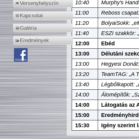
10:40
Murphy's Hands
Versenyhelyszín
11:00
Reboss csapat:
Kapcsolat
11:20
BolyaiSokk: „e
Galéria
11:40
ESZI szakkör: 
Eredmények
12:00
Ebéd
13:00
Délutáni szek
13:00
Hegyesi Donát:
13:20
TeamTAG: „A Tó
13:40
Légbőlkapott: 
14:00
Álomépítők: „Sz
14:00
Látogatás az A
15:00
Eredményhird
15:30
Igény szerint