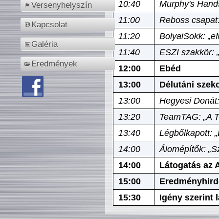
10:40
Murphy's Hands
Versenyhelyszín
11:00
Reboss csapat:
Kapcsolat
11:20
BolyaiSokk: „e
Galéria
11:40
ESZI szakkör: 
Eredmények
12:00
Ebéd
13:00
Délutáni szek
13:00
Hegyesi Donát:
13:20
TeamTAG: „A Tó
13:40
Légbőlkapott: 
14:00
Álomépítők: „Sz
14:00
Látogatás az A
15:00
Eredményhird
15:30
Igény szerint