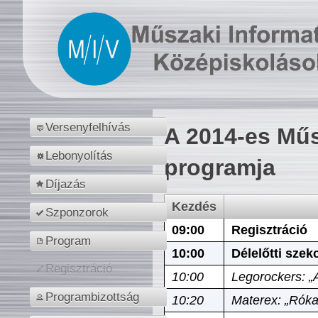
Versenyfelhívás
A 2014-es Műs
Lebonyolítás
programja
Díjazás
Kezdés
Szponzorok
09:00
Regisztráció
Program
10:00
Délelőtti szek
Regisztráció
10:00
Legorockers: „
Programbizottság
10:20
Materex: „Róka