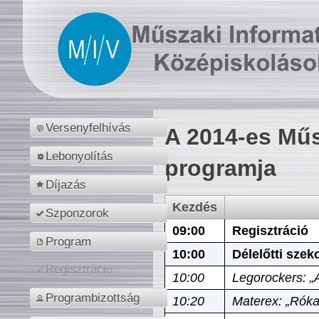
Versenyfelhívás
A 2014-es Műs
Lebonyolítás
programja
Díjazás
Kezdés
Szponzorok
09:00
Regisztráció
Program
10:00
Délelőtti szek
Regisztráció
10:00
Legorockers: „
Programbizottság
10:20
Materex: „Róka