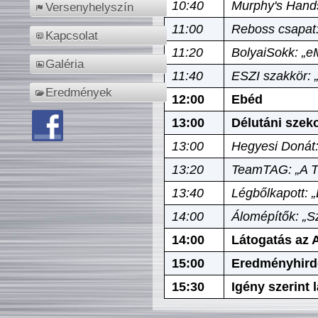
10:40
Murphy's Hands
Versenyhelyszín
11:00
Reboss csapat:
Kapcsolat
11:20
BolyaiSokk: „e
Galéria
11:40
ESZI szakkör: 
Eredmények
12:00
Ebéd
13:00
Délutáni szek
13:00
Hegyesi Donát:
13:20
TeamTAG: „A Tó
13:40
Légbőlkapott: 
14:00
Álomépítők: „Sz
14:00
Látogatás az A
15:00
Eredményhird
15:30
Igény szerint