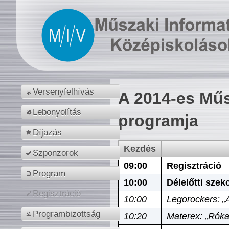
Versenyfelhívás
A 2014-es Műs
Lebonyolítás
programja
Díjazás
Kezdés
Szponzorok
09:00
Regisztráció
Program
10:00
Délelőtti szek
Regisztráció
10:00
Legorockers: „
Programbizottság
10:20
Materex: „Róka