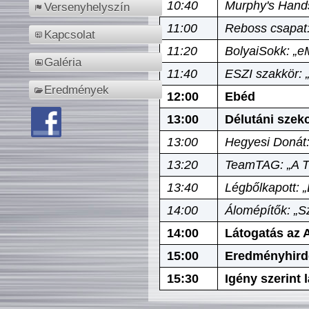
10:40
Murphy's Hands
Versenyhelyszín
11:00
Reboss csapat:
Kapcsolat
11:20
BolyaiSokk: „e
Galéria
11:40
ESZI szakkör: 
Eredmények
12:00
Ebéd
13:00
Délutáni szek
13:00
Hegyesi Donát:
13:20
TeamTAG: „A Tó
13:40
Légbőlkapott: 
14:00
Álomépítők: „Sz
14:00
Látogatás az A
15:00
Eredményhird
15:30
Igény szerint