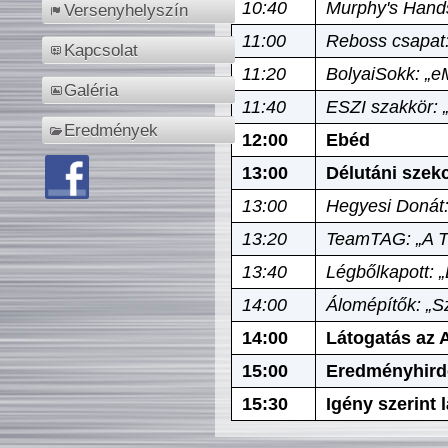
10:40
Murphy's Hands
Versenyhelyszín
11:00
Reboss csapat:
Kapcsolat
11:20
BolyaiSokk: „e
Galéria
11:40
ESZI szakkör: 
Eredmények
12:00
Ebéd
13:00
Délutáni szek
13:00
Hegyesi Donát:
13:20
TeamTAG: „A Tó
13:40
Légbőlkapott: 
14:00
Álomépítők: „Sz
14:00
Látogatás az A
15:00
Eredményhird
15:30
Igény szerint