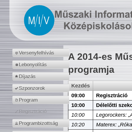
Versenyfelhívás
A 2014-es Műs
Lebonyolítás
programja
Díjazás
Kezdés
Szponzorok
09:00
Regisztráció
Program
10:00
Délelőtti szek
Regisztráció
10:00
Legorockers: „
Programbizottság
10:20
Materex: „Róka