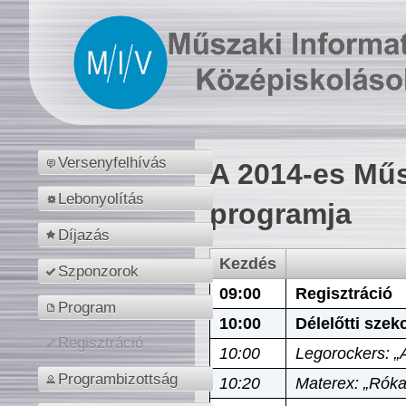
Versenyfelhívás
A 2014-es Műs
Lebonyolítás
programja
Díjazás
Kezdés
Szponzorok
09:00
Regisztráció
Program
10:00
Délelőtti szek
Regisztráció
10:00
Legorockers: „
Programbizottság
10:20
Materex: „Róka