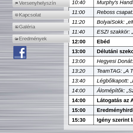
10:40
Murphy's Hands
Versenyhelyszín
11:00
Reboss csapat:
Kapcsolat
11:20
BolyaiSokk: „e
Galéria
11:40
ESZI szakkör: 
Eredmények
12:00
Ebéd
13:00
Délutáni szek
13:00
Hegyesi Donát:
13:20
TeamTAG: „A Tó
13:40
Légbőlkapott: 
14:00
Álomépítők: „Sz
14:00
Látogatás az A
15:00
Eredményhird
15:30
Igény szerint