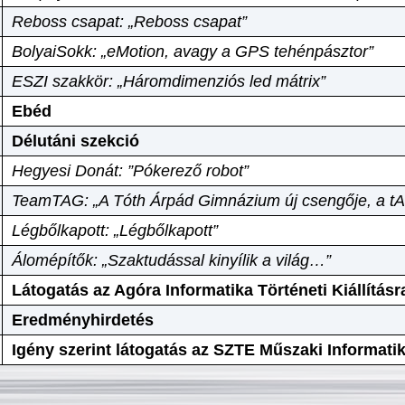
Reboss csapat: „Reboss csapat”
BolyaiSokk: „eMotion, avagy a GPS tehénpásztor”
ESZI szakkör: „Háromdimenziós led mátrix”
Ebéd
Délutáni szekció
Hegyesi Donát: ”Pókerező robot”
TeamTAG: „A Tóth Árpád Gimnázium új csengője, a tA
Légbőlkapott: „Légbőlkapott”
Álomépítők: „Szaktudással kinyílik a világ…”
Látogatás az Agóra Informatika Történeti Kiállításr
Eredményhirdetés
Igény szerint látogatás az SZTE Műszaki Informat