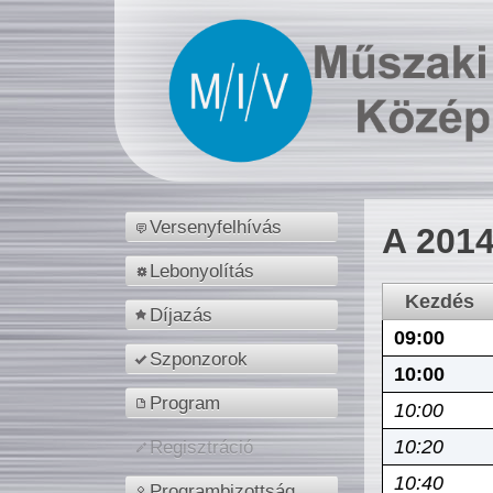
Versenyfelhívás
A 2014
Lebonyolítás
Kezdés
Díjazás
09:00
Szponzorok
10:00
Program
10:00
10:20
Regisztráció
10:40
Programbizottság