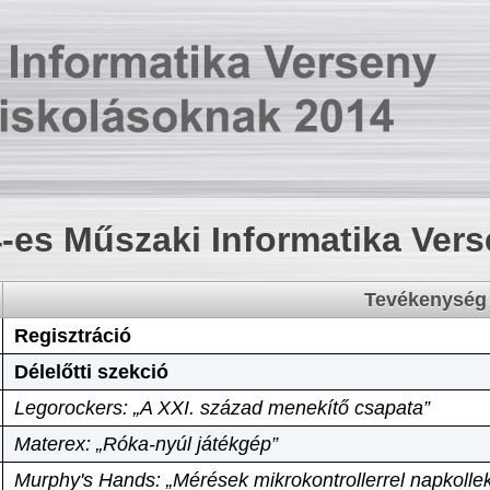
-es Műszaki Informatika Ver
Tevékenység
Regisztráció
Délelőtti szekció
Legorockers: „A XXI. század menekítő csapata”
Materex: „Róka-nyúl játékgép”
Murphy's Hands: „Mérések mikrokontrollerrel napkollek