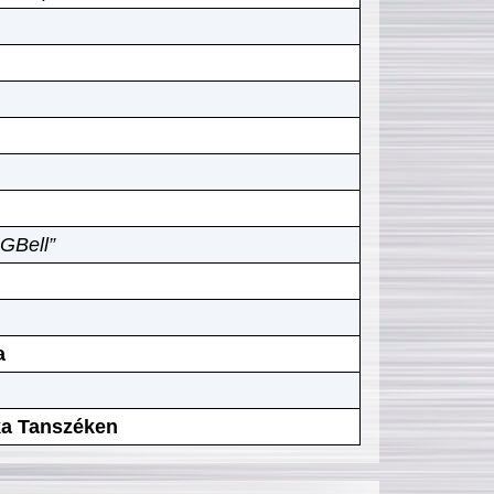
GBell”
a
ika Tanszéken