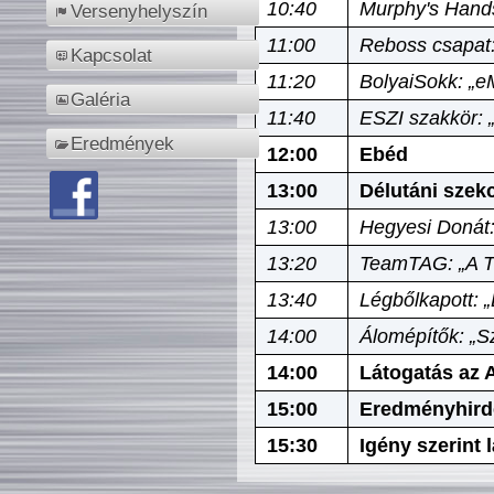
10:40
Murphy's Hands
Versenyhelyszín
11:00
Reboss csapat:
Kapcsolat
11:20
BolyaiSokk: „e
Galéria
11:40
ESZI szakkör: 
Eredmények
12:00
Ebéd
13:00
Délutáni szek
13:00
Hegyesi Donát:
13:20
TeamTAG: „A Tó
13:40
Légbőlkapott: 
14:00
Álomépítők: „Sz
14:00
Látogatás az A
15:00
Eredményhird
15:30
Igény szerint