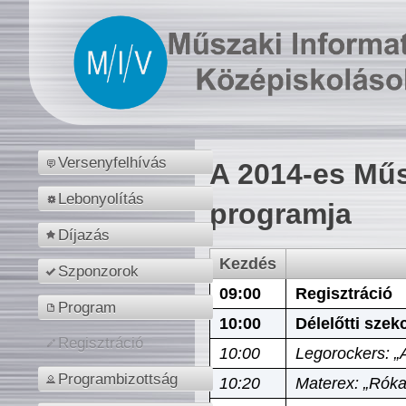
Versenyfelhívás
A 2014-es Műs
Lebonyolítás
programja
Díjazás
Kezdés
Szponzorok
09:00
Regisztráció
Program
10:00
Délelőtti szek
Regisztráció
10:00
Legorockers: „
Programbizottság
10:20
Materex: „Róka