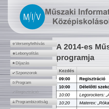
Versenyfelhívás
A 2014-es Műs
Lebonyolítás
programja
Díjazás
Kezdés
Szponzorok
09:00
Regisztráció
Program
10:00
Délelőtti szek
Regisztráció
10:00
Legorockers: „
Programbizottság
10:20
Materex: „Róka