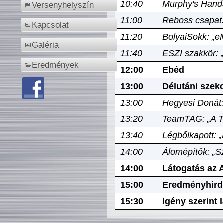
10:40
Murphy's Hands
Versenyhelyszín
11:00
Reboss csapat:
Kapcsolat
11:20
BolyaiSokk: „e
Galéria
11:40
ESZI szakkör: 
Eredmények
12:00
Ebéd
13:00
Délutáni szek
13:00
Hegyesi Donát:
13:20
TeamTAG: „A Tó
13:40
Légbőlkapott: 
14:00
Álomépítők: „Sz
14:00
Látogatás az A
15:00
Eredményhird
15:30
Igény szerint