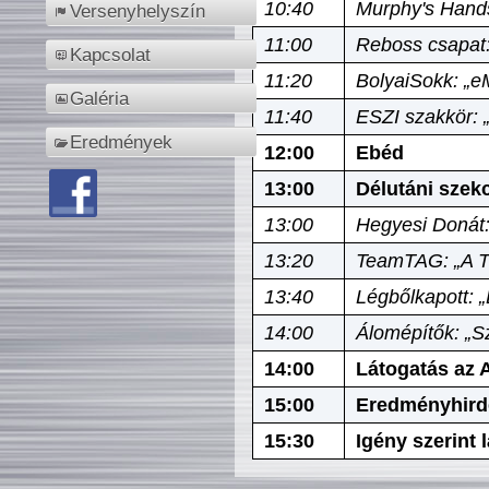
10:40
Murphy's Hands
Versenyhelyszín
11:00
Reboss csapat:
Kapcsolat
11:20
BolyaiSokk: „e
Galéria
11:40
ESZI szakkör: 
Eredmények
12:00
Ebéd
13:00
Délutáni szek
13:00
Hegyesi Donát:
13:20
TeamTAG: „A Tó
13:40
Légbőlkapott: 
14:00
Álomépítők: „Sz
14:00
Látogatás az A
15:00
Eredményhird
15:30
Igény szerint