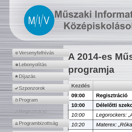
Versenyfelhívás
A 2014-es Műs
Lebonyolítás
programja
Díjazás
Kezdés
Szponzorok
09:00
Regisztráció
Program
10:00
Délelőtti szek
Regisztráció
10:00
Legorockers: „
Programbizottság
10:20
Materex: „Róka