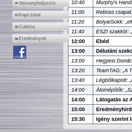
10:40
Murphy's Hands
Versenyhelyszín
11:00
Reboss csapat:
Kapcsolat
11:20
BolyaiSokk: „e
Galéria
11:40
ESZI szakkör: 
Eredmények
12:00
Ebéd
13:00
Délutáni szek
13:00
Hegyesi Donát:
13:20
TeamTAG: „A Tó
13:40
Légbőlkapott: 
14:00
Álomépítők: „Sz
14:00
Látogatás az A
15:00
Eredményhird
15:30
Igény szerint