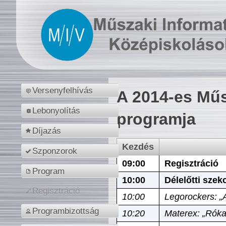
Versenyfelhívás
A 2014-es Műs
Lebonyolítás
programja
Díjazás
Kezdés
Szponzorok
09:00
Regisztráció
Program
10:00
Délelőtti szek
Regisztráció
10:00
Legorockers: „
Programbizottság
10:20
Materex: „Róka