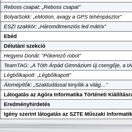
Reboss csapat: „Reboss csapat”
BolyaiSokk: „eMotion, avagy a GPS tehénpásztor”
ESZI szakkör: „Háromdimenziós led mátrix”
Ebéd
Délutáni szekció
Hegyesi Donát: ”Pókerező robot”
TeamTAG: „A Tóth Árpád Gimnázium új csengője, a tA
Légbőlkapott: „Légbőlkapott”
Álomépítők: „Szaktudással kinyílik a világ…”
Látogatás az Agóra Informatika Történeti Kiállításr
Eredményhirdetés
Igény szerint látogatás az SZTE Műszaki Informat