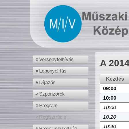
Versenyfelhívás
A 2014
Lebonyolítás
Kezdés
Díjazás
09:00
Szponzorok
10:00
Program
10:00
10:20
Regisztráció
10:40
Programbizottság