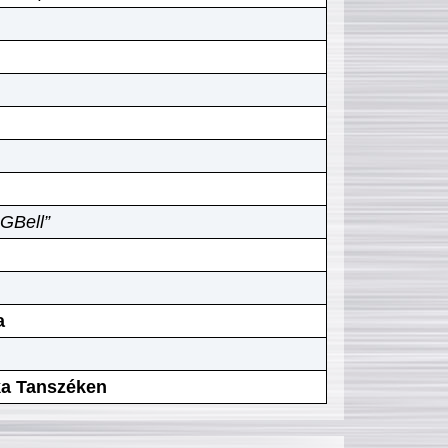
GBell”
a
ika Tanszéken