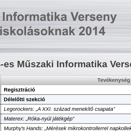
-es Műszaki Informatika Ver
Tevékenység
Regisztráció
Délelőtti szekció
Legorockers: „A XXI. század menekítő csapata”
Materex: „Róka-nyúl játékgép”
Murphy's Hands: „Mérések mikrokontrollerrel napkollek