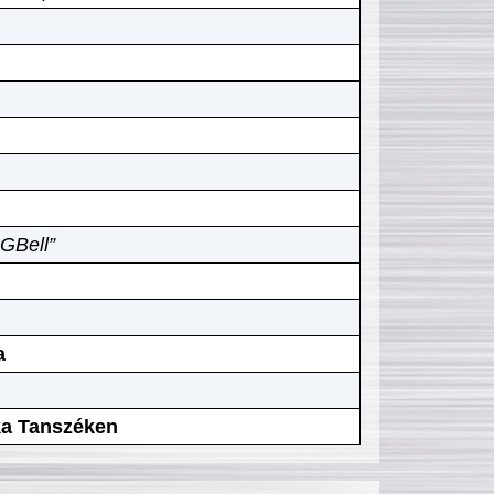
GBell”
a
ika Tanszéken