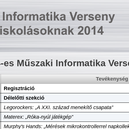
-es Műszaki Informatika Ver
Tevékenység
Regisztráció
Délelőtti szekció
Legorockers: „A XXI. század menekítő csapata”
Materex: „Róka-nyúl játékgép”
Murphy's Hands: „Mérések mikrokontrollerrel napkollek