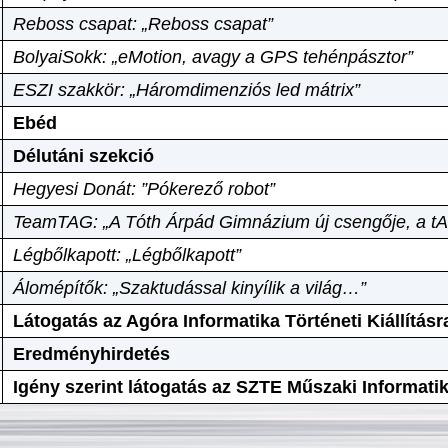
Reboss csapat: „Reboss csapat”
BolyaiSokk: „eMotion, avagy a GPS tehénpásztor”
ESZI szakkör: „Háromdimenziós led mátrix”
Ebéd
Délutáni szekció
Hegyesi Donát: ”Pókerező robot”
TeamTAG: „A Tóth Árpád Gimnázium új csengője, a tA
Légbőlkapott: „Légbőlkapott”
Álomépítők: „Szaktudással kinyílik a világ…”
Látogatás az Agóra Informatika Történeti Kiállításr
Eredményhirdetés
Igény szerint látogatás az SZTE Műszaki Informat