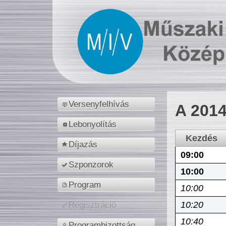
Versenyfelhívás
A 2014
Lebonyolítás
Kezdés
Díjazás
09:00
Szponzorok
10:00
Program
10:00
10:20
Regisztráció
10:40
Programbizottság