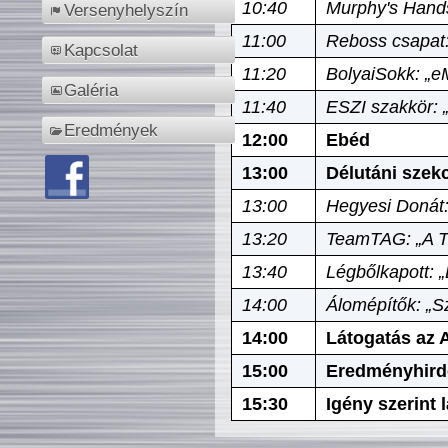
10:40
Murphy's Hands
Versenyhelyszín
11:00
Reboss csapat:
Kapcsolat
11:20
BolyaiSokk: „e
Galéria
11:40
ESZI szakkör: 
Eredmények
12:00
Ebéd
13:00
Délutáni szek
13:00
Hegyesi Donát:
13:20
TeamTAG: „A Tó
13:40
Légbőlkapott: 
14:00
Álomépítők: „Sz
14:00
Látogatás az A
15:00
Eredményhird
15:30
Igény szerint