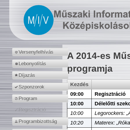
Versenyfelhívás
A 2014-es Műs
Lebonyolítás
programja
Díjazás
Kezdés
Szponzorok
09:00
Regisztráció
Program
10:00
Délelőtti szek
Regisztráció
10:00
Legorockers: „
Programbizottság
10:20
Materex: „Róka