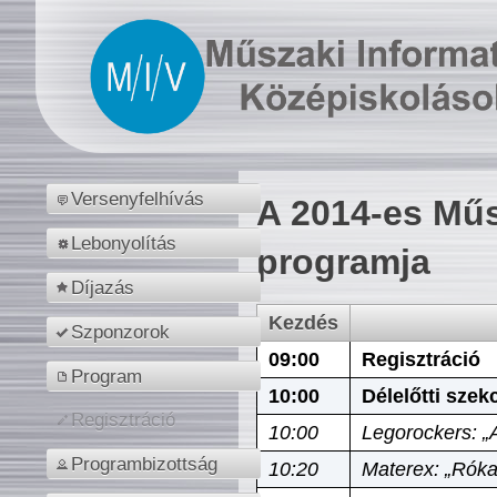
Versenyfelhívás
A 2014-es Műs
Lebonyolítás
programja
Díjazás
Kezdés
Szponzorok
09:00
Regisztráció
Program
10:00
Délelőtti szek
Regisztráció
10:00
Legorockers: „
Programbizottság
10:20
Materex: „Róka