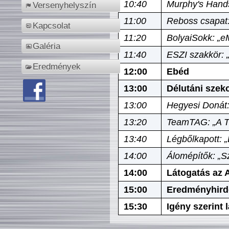
10:40
Murphy's Hands
Versenyhelyszín
11:00
Reboss csapat:
Kapcsolat
11:20
BolyaiSokk: „e
Galéria
11:40
ESZI szakkör: 
Eredmények
12:00
Ebéd
13:00
Délutáni szek
13:00
Hegyesi Donát:
13:20
TeamTAG: „A Tó
13:40
Légbőlkapott: 
14:00
Álomépítők: „Sz
14:00
Látogatás az A
15:00
Eredményhird
15:30
Igény szerint